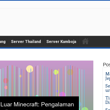
ang
Server Thailand
Server Kamboja
Pos
Me
Je
Se
un
Ti
Di
Se