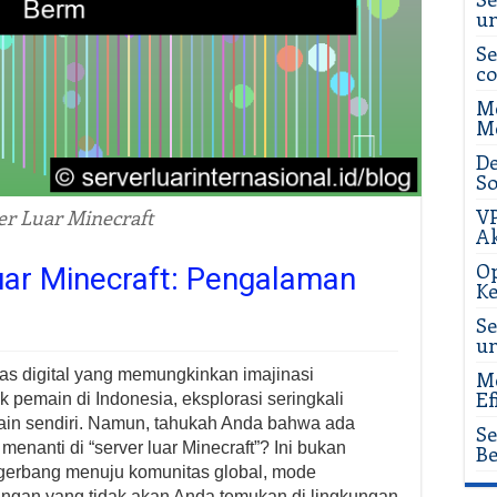
u
Se
c
Me
Me
De
So
VP
er Luar Minecraft
Ak
Op
uar Minecraft: Pengalaman
Ke
Se
u
as digital yang memungkinkan imajinasi
Me
Ef
 pemain di Indonesia, eksplorasi seringkali
main sendiri. Namun, tahukah Anda bahwa ada
Se
enanti di “server luar Minecraft”? Ini bukan
Be
 gerbang menuju komunitas global, mode
langan yang tidak akan Anda temukan di lingkungan