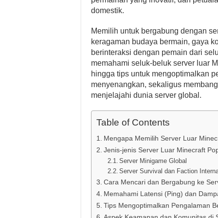
domestik.
Memilih untuk bergabung dengan serv
keragaman budaya bermain, gaya ko
berinteraksi dengan pemain dari sel
memahami seluk-beluk server luar Mi
hingga tips untuk mengoptimalkan p
menyenangkan, sekaligus membangu
menjelajahi dunia server global.
Table of Contents
Mengapa Memilih Server Luar Minec
Jenis-jenis Server Luar Minecraft Po
Server Minigame Global
Server Survival dan Faction Intern
Cara Mencari dan Bergabung ke Serv
Memahami Latensi (Ping) dan Damp
Tips Mengoptimalkan Pengalaman Be
Aspek Keamanan dan Komunitas di S