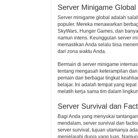
Server Minigame Global
Server minigame global adalah salah 
populer. Mereka menawarkan berbag
SkyWars, Hunger Games, dan banyak 
namun intens. Keunggulan server in
memastikan Anda selalu bisa menemu
dari zona waktu Anda.
Bermain di server minigame internasi
tentang mengasah keterampilan dan
pemain dari berbagai tingkat keahl
belajar. Ini adalah tempat yang tepa
melatih kerja sama tim dalam lingk
Server Survival dan Fact
Bagi Anda yang menyukai tantangan 
mendalam, server survival dan factio
server survival, tujuan utamanya a
menjelajahi dunia yang luas. Namun