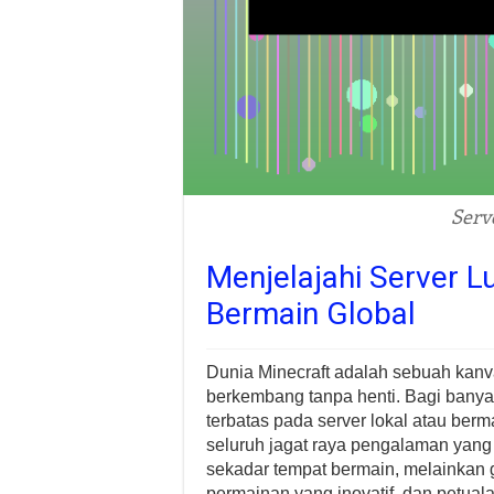
Serv
Menjelajahi Server L
Bermain Global
Dunia Minecraft adalah sebuah kanv
berkembang tanpa henti. Bagi banyak
terbatas pada server lokal atau ber
seluruh jagat raya pengalaman yang m
sekadar tempat bermain, melainkan
permainan yang inovatif, dan petua