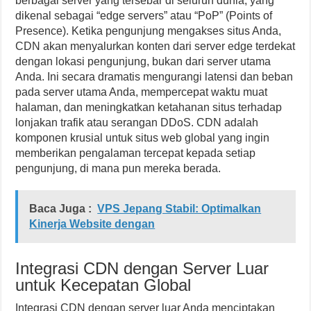
berbagai server yang tersebar di seluruh dunia, yang
dikenal sebagai “edge servers” atau “PoP” (Points of
Presence). Ketika pengunjung mengakses situs Anda,
CDN akan menyalurkan konten dari server edge terdekat
dengan lokasi pengunjung, bukan dari server utama
Anda. Ini secara dramatis mengurangi latensi dan beban
pada server utama Anda, mempercepat waktu muat
halaman, dan meningkatkan ketahanan situs terhadap
lonjakan trafik atau serangan DDoS. CDN adalah
komponen krusial untuk situs web global yang ingin
memberikan pengalaman tercepat kepada setiap
pengunjung, di mana pun mereka berada.
Baca Juga :
VPS Jepang Stabil: Optimalkan
Kinerja Website dengan
Integrasi CDN dengan Server Luar
untuk Kecepatan Global
Integrasi CDN dengan server luar Anda menciptakan