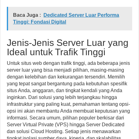
Baca Juga :
Dedicated Server Luar Performa
Tinggi: Fondasi Digital
Jenis-Jenis Server Luar yang
Ideal untuk Trafik Tinggi
Untuk situs web dengan trafik tinggi, ada beberapa jenis
server luar yang bisa menjadi pilihan, masing-masing
dengan kelebihan dan kekurangan tersendiri. Memilih
yang tepat sangat bergantung pada kebutuhan spesifik
situs Anda, anggaran, dan tingkat kendali yang Anda
inginkan. Dari solusi yang lebih terjangkau hingga
infrastruktur yang paling kuat, pemahaman tentang opsi-
opsi ini akan membantu Anda membuat keputusan yang
informasi. Secara umum, pilihan populer berkisar dari
Server Virtual Private (VPS) hingga Server Dedicated
dan solusi Cloud Hosting. Setiap jenis menawarkan
tingkat isolasi sumber daya, kinerja, dan skalabilitas