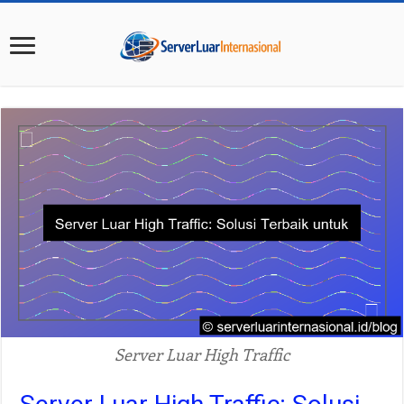
Server Luar High Traffic