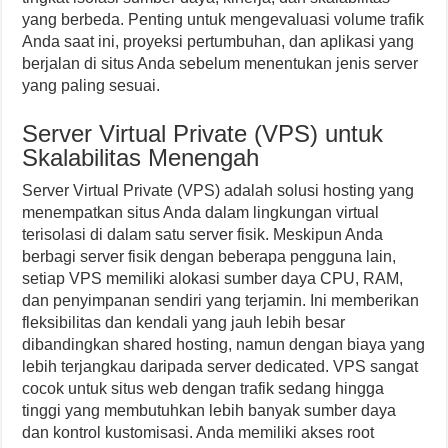
yang berbeda. Penting untuk mengevaluasi volume trafik
Anda saat ini, proyeksi pertumbuhan, dan aplikasi yang
berjalan di situs Anda sebelum menentukan jenis server
yang paling sesuai.
Server Virtual Private (VPS) untuk
Skalabilitas Menengah
Server Virtual Private (VPS) adalah solusi hosting yang
menempatkan situs Anda dalam lingkungan virtual
terisolasi di dalam satu server fisik. Meskipun Anda
berbagi server fisik dengan beberapa pengguna lain,
setiap VPS memiliki alokasi sumber daya CPU, RAM,
dan penyimpanan sendiri yang terjamin. Ini memberikan
fleksibilitas dan kendali yang jauh lebih besar
dibandingkan shared hosting, namun dengan biaya yang
lebih terjangkau daripada server dedicated. VPS sangat
cocok untuk situs web dengan trafik sedang hingga
tinggi yang membutuhkan lebih banyak sumber daya
dan kontrol kustomisasi. Anda memiliki akses root