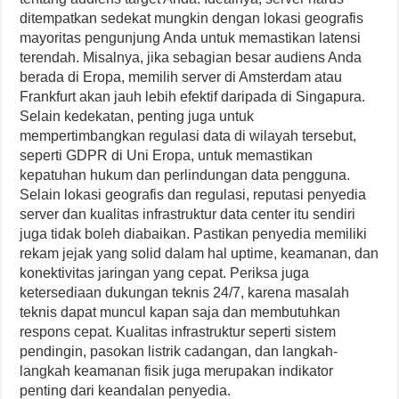
ditempatkan sedekat mungkin dengan lokasi geografis
mayoritas pengunjung Anda untuk memastikan latensi
terendah. Misalnya, jika sebagian besar audiens Anda
berada di Eropa, memilih server di Amsterdam atau
Frankfurt akan jauh lebih efektif daripada di Singapura.
Selain kedekatan, penting juga untuk
mempertimbangkan regulasi data di wilayah tersebut,
seperti GDPR di Uni Eropa, untuk memastikan
kepatuhan hukum dan perlindungan data pengguna.
Selain lokasi geografis dan regulasi, reputasi penyedia
server dan kualitas infrastruktur data center itu sendiri
juga tidak boleh diabaikan. Pastikan penyedia memiliki
rekam jejak yang solid dalam hal uptime, keamanan, dan
konektivitas jaringan yang cepat. Periksa juga
ketersediaan dukungan teknis 24/7, karena masalah
teknis dapat muncul kapan saja dan membutuhkan
respons cepat. Kualitas infrastruktur seperti sistem
pendingin, pasokan listrik cadangan, dan langkah-
langkah keamanan fisik juga merupakan indikator
penting dari keandalan penyedia.