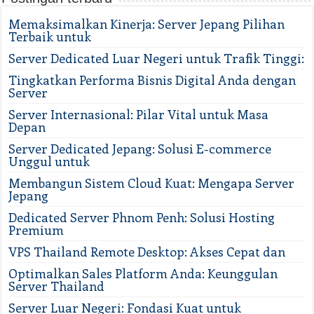
Memaksimalkan Kinerja: Server Jepang Pilihan
Terbaik untuk
Server Dedicated Luar Negeri untuk Trafik Tinggi:
Tingkatkan Performa Bisnis Digital Anda dengan
Server
Server Internasional: Pilar Vital untuk Masa
Depan
Server Dedicated Jepang: Solusi E-commerce
Unggul untuk
Membangun Sistem Cloud Kuat: Mengapa Server
Jepang
Dedicated Server Phnom Penh: Solusi Hosting
Premium
VPS Thailand Remote Desktop: Akses Cepat dan
Optimalkan Sales Platform Anda: Keunggulan
Server Thailand
Server Luar Negeri: Fondasi Kuat untuk