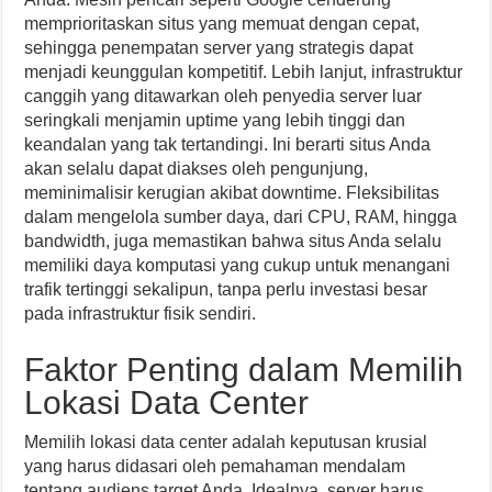
memprioritaskan situs yang memuat dengan cepat,
sehingga penempatan server yang strategis dapat
menjadi keunggulan kompetitif. Lebih lanjut, infrastruktur
canggih yang ditawarkan oleh penyedia server luar
seringkali menjamin uptime yang lebih tinggi dan
keandalan yang tak tertandingi. Ini berarti situs Anda
akan selalu dapat diakses oleh pengunjung,
meminimalisir kerugian akibat downtime. Fleksibilitas
dalam mengelola sumber daya, dari CPU, RAM, hingga
bandwidth, juga memastikan bahwa situs Anda selalu
memiliki daya komputasi yang cukup untuk menangani
trafik tertinggi sekalipun, tanpa perlu investasi besar
pada infrastruktur fisik sendiri.
Faktor Penting dalam Memilih
Lokasi Data Center
Memilih lokasi data center adalah keputusan krusial
yang harus didasari oleh pemahaman mendalam
tentang audiens target Anda. Idealnya, server harus