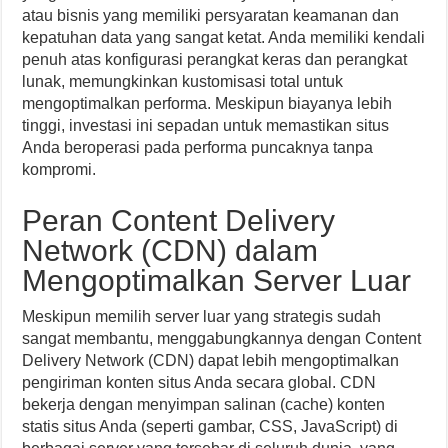
atau bisnis yang memiliki persyaratan keamanan dan
kepatuhan data yang sangat ketat. Anda memiliki kendali
penuh atas konfigurasi perangkat keras dan perangkat
lunak, memungkinkan kustomisasi total untuk
mengoptimalkan performa. Meskipun biayanya lebih
tinggi, investasi ini sepadan untuk memastikan situs
Anda beroperasi pada performa puncaknya tanpa
kompromi.
Peran Content Delivery
Network (CDN) dalam
Mengoptimalkan Server Luar
Meskipun memilih server luar yang strategis sudah
sangat membantu, menggabungkannya dengan Content
Delivery Network (CDN) dapat lebih mengoptimalkan
pengiriman konten situs Anda secara global. CDN
bekerja dengan menyimpan salinan (cache) konten
statis situs Anda (seperti gambar, CSS, JavaScript) di