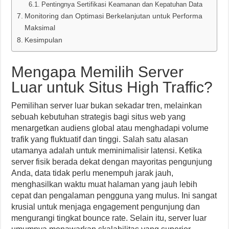
Pentingnya Sertifikasi Keamanan dan Kepatuhan Data
Monitoring dan Optimasi Berkelanjutan untuk Performa
Maksimal
Kesimpulan
Mengapa Memilih Server
Luar untuk Situs High Traffic?
Pemilihan server luar bukan sekadar tren, melainkan
sebuah kebutuhan strategis bagi situs web yang
menargetkan audiens global atau menghadapi volume
trafik yang fluktuatif dan tinggi. Salah satu alasan
utamanya adalah untuk meminimalisir latensi. Ketika
server fisik berada dekat dengan mayoritas pengunjung
Anda, data tidak perlu menempuh jarak jauh,
menghasilkan waktu muat halaman yang jauh lebih
cepat dan pengalaman pengguna yang mulus. Ini sangat
krusial untuk menjaga engagement pengunjung dan
mengurangi tingkat bounce rate. Selain itu, server luar