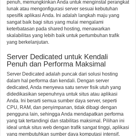
penuh, memungkinkan Anda untuk menginstal perangkat
lunak atau mengonfigurasi server sesuai kebutuhan
spesifik aplikasi Anda. Ini adalah langkah maju yang
sangat baik bagi situs yang mulai mengalami
keterbatasan pada shared hosting, menawarkan
skalabilitas yang lebih baik untuk pertumbuhan trafik
yang berkelanjutan.
Server Dedicated untuk Kendali
Penuh dan Performa Maksimal
Server Dedicated adalah puncak dari solusi hosting
dalam hal performa dan kendali. Dengan server
dedicated, Anda menyewa satu server fisik utuh yang
didedikasikan sepenuhnya untuk situs atau aplikasi
Anda. Ini berarti semua sumber daya server, seperti
CPU, RAM, dan penyimpanan, tidak dibagi dengan
pengguna lain, sehingga Anda mendapatkan performa
yang tak tertandingi dan stabilitas maksimal. Pilihan ini
ideal untuk situs web dengan trafik sangat tinggi, aplikasi
yang membutuhkan sumber daya komputasi intensif,