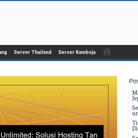
ang
Server Thailand
Server Kamboja
Pos
Me
Je
Se
un
Ti
Di
Se