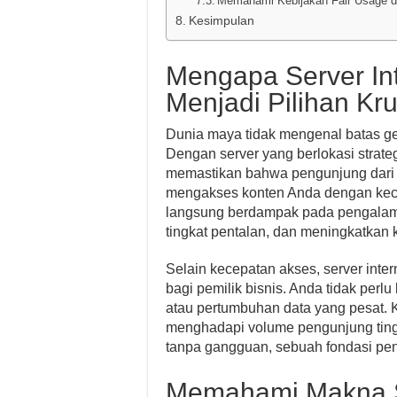
Memahami Kebijakan Fair Usage d
Kesimpulan
Mengapa Server Int
Menjadi Pilihan Kru
Dunia maya tidak mengenal batas geo
Dengan server yang berlokasi strateg
memastikan bahwa pengunjung dari A
mengakses konten Anda dengan kecepa
langsung berdampak pada pengalama
tingkat pentalan, dan meningkatkan 
Selain kecepatan akses, server inte
bagi pemilik bisnis. Anda tidak perlu
atau pertumbuhan data yang pesat. Ka
menghadapi volume pengunjung tingg
tanpa gangguan, sebuah fondasi pen
Memahami Makna S