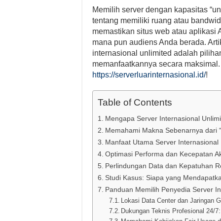
Memilih server dengan kapasitas “un
tentang memiliki ruang atau bandwidt
memastikan situs web atau aplikasi An
mana pun audiens Anda berada. Arti
internasional unlimited adalah pili
memanfaatkannya secara maksimal. Je
https://serverluarinternasional.id/
!
Table of Contents
Mengapa Server Internasional Unlimit
Memahami Makna Sebenarnya dari “U
Manfaat Utama Server Internasional 
Optimasi Performa dan Kecepatan Ak
Perlindungan Data dan Kepatuhan Re
Studi Kasus: Siapa yang Mendapatk
Panduan Memilih Penyedia Server Int
Lokasi Data Center dan Jaringan G
Dukungan Teknis Profesional 24/7