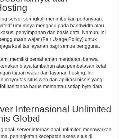
Hosting
sting server seringkali menimbulkan pertanyaan.
imited” umumnya mengacu pada bandwidth atau
a kasus, penyimpanan dan basis data. Namun, ini
penggunaan wajar (Fair Usage Policy) untuk
aga kualitas layanan bagi semua pengguna.
, kami memiliki pemahaman mendalam bahwa
 dikenakan biaya tambahan atau pembatasan ketat
an tujuan wajar dari layanan hosting. Ini
 mayoritas situs web dan aplikasi bisnis yang
bilitas tanpa harus memantau setiap byte data
er Internasional Unlimited
nis Global
global, server internasional unlimited menawarkan
ama, peningkatan kecepatan akses situs di