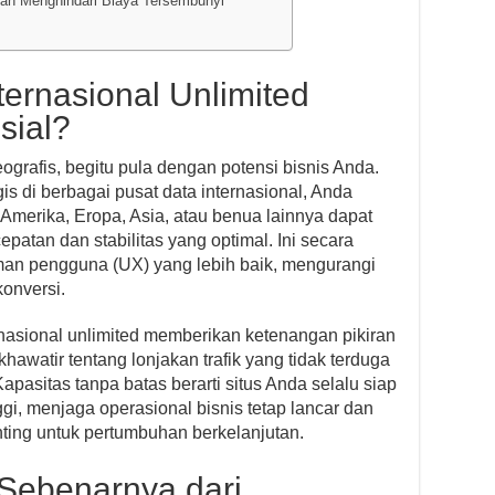
an Menghindari Biaya Tersembunyi
ernasional Unlimited
sial?
grafis, begitu pula dengan potensi bisnis Anda.
is di berbagai pusat data internasional, Anda
merika, Eropa, Asia, atau benua lainnya dapat
tan dan stabilitas yang optimal. Ini secara
n pengguna (UX) yang lebih baik, mengurangi
konversi.
rnasional unlimited memberikan ketenangan pikiran
 khawatir tentang lonjakan trafik yang tidak terduga
pasitas tanpa batas berarti situs Anda selalu siap
i, menjaga operasional bisnis tetap lancar dan
ting untuk pertumbuhan berkelanjutan.
ebenarnya dari