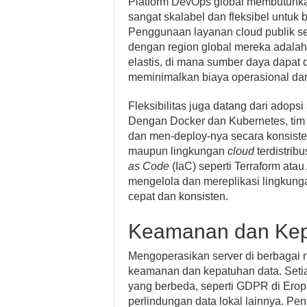
Platform DevOps global membutuhkan 
sangat skalabel dan fleksibel untuk 
Penggunaan layanan cloud publik se
dengan region global mereka adalah 
elastis, di mana sumber daya dapat 
meminimalkan biaya operasional da
Fleksibilitas juga datang dari adopsi
Dengan Docker dan Kubernetes, ti
dan men-deploy-nya secara konsisten
maupun lingkungan
cloud
terdistribu
as Code
(IaC) seperti Terraform atau
mengelola dan mereplikasi lingkunga
cepat dan konsisten.
Keamanan dan Kepa
Mengoperasikan server di berbagai 
keamanan dan kepatuhan data. Setiap
yang berbeda, seperti GDPR di Erop
perlindungan data lokal lainnya. 