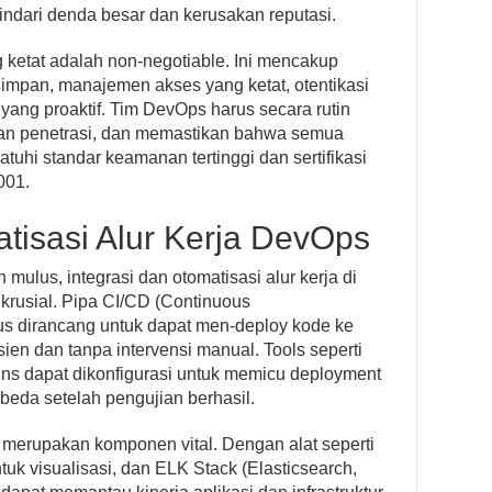
indari denda besar dan kerusakan reputasi.
 ketat adalah non-negotiable. Ini mencakup
disimpan, manajemen akses yang ketat, otentikasi
yang proaktif. Tim DevOps harus secara rutin
an penetrasi, dan memastikan bahwa semua
atuhi standar keamanan tertinggi dan sertifikasi
001.
atisasi Alur Kerja DevOps
 mulus, integrasi dan otomatisasi alur kerja di
 krusial. Pipa CI/CD (Continuous
rus dirancang untuk dapat men-deploy kode ke
sien dan tanpa intervensi manual. Tools seperti
kins dapat dikonfigurasi untuk memicu deployment
rbeda setelah pengujian berhasil.
a merupakan komponen vital. Dengan alat seperti
uk visualisasi, dan ELK Stack (Elasticsearch,