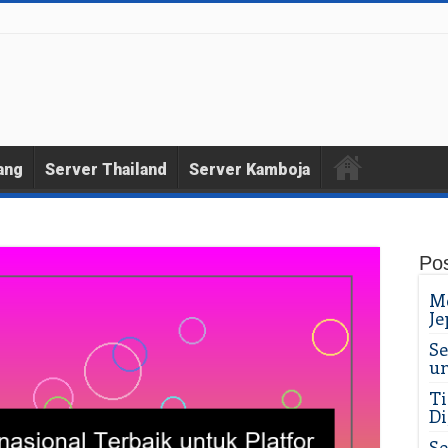
ang
Server Thailand
Server Kamboja
Pos
Me
Je
Se
un
Ti
Di
Se