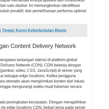
 dapat memantau kinerja aplikasi dan infrastruktur
dari satu dasbor. Ini memungkinkan identifikasi
lah proaktif, dan pemeliharaan performa optimal
 Tinggi: Kunci Keberlanjutan Bisnis
ngan Content Delivery Network
mengatasi tantangan latensi di platform global
 Delivery Network (CDN). CDN bekerja dengan
(gambar, video, CSS, JavaScript) di server yang
nal sebagai
edge locations
. Ketika pengguna
a otomatis akan mengirimkan konten dari lokasi
hingga mengurangi waktu muat halaman secara
pada peningkatan kecepatan. Dengan mengalihkan
da ke
edge locations
CDN, beban kerja pada server