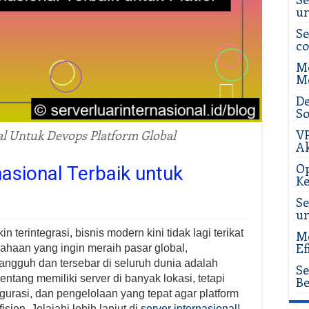
u
Se
c
Me
Me
De
So
VP
al Untuk Devops Platform Global
Ak
Op
nasional Terbaik untuk
Ke
Se
u
terintegrasi, bisnis modern kini tidak lagi terikat
Me
Ef
ahaan yang ingin meraih pasar global,
ngguh dan tersebar di seluruh dunia adalah
Se
ntang memiliki server di banyak lokasi, tetapi
Be
figurasi, dan pengelolaan yang tepat agar platform
sien. Jelajahi lebih lanjut di
server internasional
!