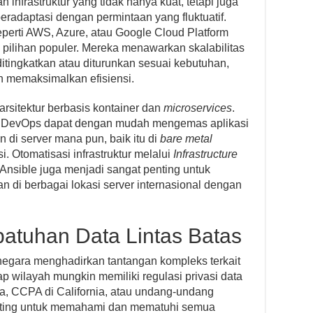
infrastruktur yang tidak hanya kuat, tetapi juga
beradaptasi dengan permintaan yang fluktuatif.
perti AWS, Azure, atau Google Cloud Platform
pilihan populer. Mereka menawarkan skalabilitas
ditingkatkan atau diturunkan sesuai kebutuhan,
n memaksimalkan efisiensi.
 arsitektur berbasis kontainer dan
microservices
.
m DevOps dapat dengan mudah mengemas aplikasi
 di server mana pun, baik itu di
bare metal
si. Otomatisasi infrastruktur melalui
Infrastructure
 Ansible juga menjadi sangat penting untuk
n di berbagai lokasi server internasional dengan
tuhan Data Lintas Batas
negara menghadirkan tantangan kompleks terkait
 wilayah mungkin memiliki regulasi privasi data
a, CCPA di California, atau undang-undang
Penting untuk memahami dan mematuhi semua