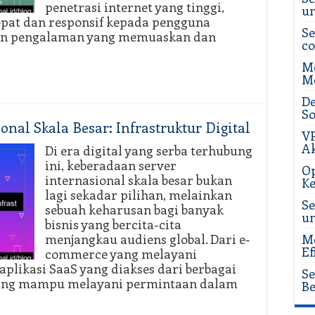
penetrasi internet yang tinggi,
u
epat dan responsif kepada pengguna
Se
un pengalaman yang memuaskan dan
c
Me
Me
De
So
al Skala Besar: Infrastruktur Digital
VP
Ak
Di era digital yang serba terhubung
ini, keberadaan server
Op
internasional skala besar bukan
Ke
lagi sekadar pilihan, melainkan
Se
sebuah keharusan bagi banyak
u
bisnis yang bercita-cita
menjangkau audiens global. Dari e-
Me
Ef
commerce yang melayani
aplikasi SaaS yang diakses dari berbagai
Se
 yang mampu melayani permintaan dalam
Be