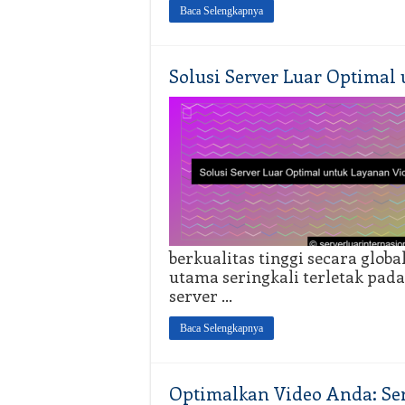
Baca Selengkapnya
Solusi Server Luar Optimal
berkualitas tinggi secara glo
utama seringkali terletak pad
server …
Baca Selengkapnya
Optimalkan Video Anda: Ser