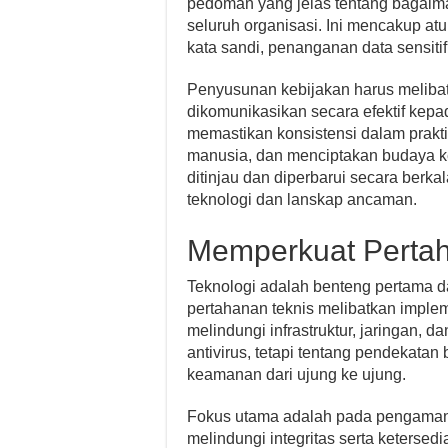
pedoman yang jelas tentang bagaimana
seluruh organisasi. Ini mencakup a
kata sandi, penanganan data sensitif
Penyusunan kebijakan harus melib
dikomunikasikan secara efektif kepa
memastikan konsistensi dalam prakt
manusia, dan menciptakan budaya k
ditinjau dan diperbarui secara ber
teknologi dan lanskap ancaman.
Memperkuat Pertah
Teknologi adalah benteng pertama 
pertahanan teknis melibatkan impleme
melindungi infrastruktur, jaringan,
antivirus, tetapi tentang pendekata
keamanan dari ujung ke ujung.
Fokus utama adalah pada pengamana
melindungi integritas serta ketersed