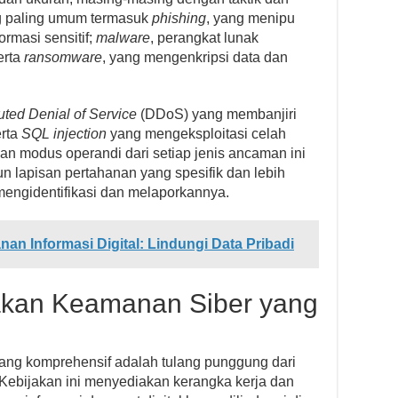
g paling umum termasuk
phishing
, yang menipu
rmasi sensitif;
malware
, perangkat lunak
erta
ransomware
, yang mengenkripsi data dan
uted Denial of Service
(DDoS) yang membanjiri
erta
SQL injection
yang mengeksploitasi celah
dan modus operandi dari setiap jenis ancaman ini
lapisan pertahanan yang spesifik dan lebih
k mengidentifikasi dan melaporkannya.
n Informasi Digital: Lindungi Data Pribadi
kan Keamanan Siber yang
ang komprehensif adalah tulang punggung dari
. Kebijakan ini menyediakan kerangka kerja dan