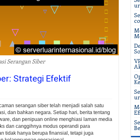
u
Se
c
Me
Me
De
So
VP
asi Serangan Siber
Ak
Op
er: Strategi Efektif
Ke
Se
u
ncaman serangan siber telah menjadi salah satu
Me
Ef
sasi, dan bahkan negara. Setiap hari, berita tentang
ware, dan penipuan online menghiasi laman media
Se
ks dan canggihnya modus operandi para
Be
 tidak hanya berupa finansial, tetapi juga
an kelangsungan operasional.