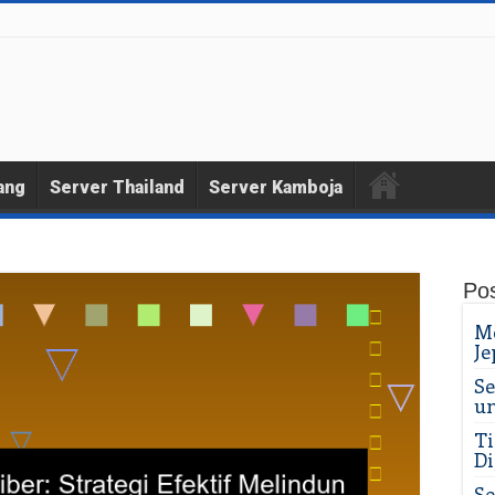
ang
Server Thailand
Server Kamboja
Pos
Me
Je
Se
un
Ti
Di
Se