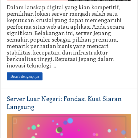
Dalam lanskap digital yang kian kompetitif,
pemilihan lokasi server menjadi salah satu
keputusan krusial yang dapat memengaruhi
performa situs web atau aplikasi Anda secara
signifikan. Belakangan ini, server Jepang
semakin populer sebagai pilihan premium,
menarik perhatian bisnis yang mencari
stabilitas, kecepatan, dan infrastruktur
berkualitas tinggi. Reputasi Jepang dalam
inovasi teknologi …
Baca Selengkapnya
Server Luar Negeri: Fondasi Kuat Siaran
Langsung