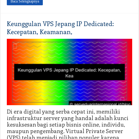
Baca Selengkapnya
Keunggulan VPS Jepang IP Dedicated:
Kecepatan, Keamanan,
Di era digital yang serba cepat ini, memiliki
infrastruktur server yang handal adalah kunci
kesuksesan bagi setiap bisnis online, individu,
maupun pengembang. Virtual Private Server
(VPS) telah menjadi pilihan populer karena