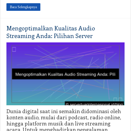
Baca Selengkapnya
Mengoptimalkan Kualitas Audio
Streaming Anda: Pilihan Server
Dunia digital saat ini semakin didominasi oleh
konten audio, mulai dari podcast, radio online,
hingga platform musik dan live streaming
acara. Untuk menghadirkan pengalaman