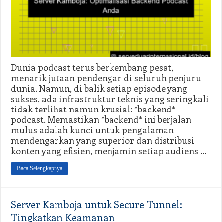
Dunia podcast terus berkembang pesat,
menarik jutaan pendengar di seluruh penjuru
dunia. Namun, di balik setiap episode yang
sukses, ada infrastruktur teknis yang seringkali
tidak terlihat namun krusial: *backend*
podcast. Memastikan *backend* ini berjalan
mulus adalah kunci untuk pengalaman
mendengarkan yang superior dan distribusi
konten yang efisien, menjamin setiap audiens …
Baca Selengkapnya
Server Kamboja untuk Secure Tunnel:
Tingkatkan Keamanan