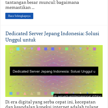
tantangan besar muncul: bagaimana
memastikan …
Baca Selengkapnya
Dedicated Server Jepang Indonesia: Solusi
Unggul untuk
Di era digital yang serba cepat ini, kecepatan
dan keandalan koneksi internet adalah tulang