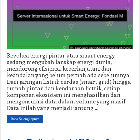
Revolusi energi pintar atau smart energy
sedang mengubah lanskap energi dunia,
mendorong efisiensi, keberlanjutan, dan
keandalan yang belum pernah ada sebelumnya.
Dari jaringan listrik cerdas (smart grid) hingga
rumah pintar dan kendaraan listrik, setiap
komponen ekosistem ini menghasilkan dan
mengonsumsi data dalam volume yang masif.
Data inilah yang menjadi jantung …
Baca Selengkapnya