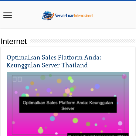
Internet
Optimalkan Sales Platform Anda:
Keunggulan Server Thailand