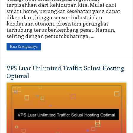
terpisahkan dari kehidupan kita. Mulai dari
smart home, perangkat kesehatan yang dapat
dikenakan, hingga sensor industri dan
kendaraan otonom, ekosistem perangkat
terhubung terus berkembang pesat. Namun,
seiring dengan pertumbuhannya, …
Baca Selengkapnya
VPS Luar Unlimited Traffic: Solusi Hosting
Optimal