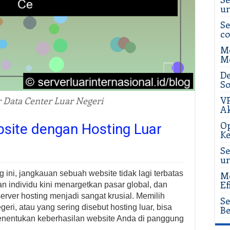
u
Se
c
Me
Me
De
So
VP
 Data Center Luar Negeri
Ak
Op
ite dengan Hosting Luar
Ke
Se
u
g ini, jangkauan sebuah website tidak lagi terbatas
Me
Ef
n individu kini menargetkan pasar global, dan
server hosting menjadi sangat krusial. Memilih
Se
geri, atau yang sering disebut hosting luar, bisa
Be
enentukan keberhasilan website Anda di panggung