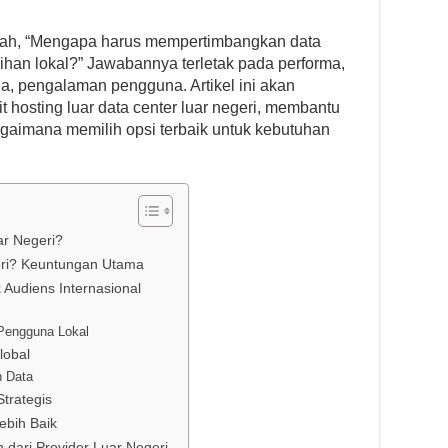
ah, “Mengapa harus mempertimbangkan data
ilihan lokal?” Jawabannya terletak pada performa,
ja, pengalaman pengguna. Artikel ini akan
 hosting luar data center luar negeri, membantu
imana memilih opsi terbaik untuk kebutuhan
ar Negeri?
eri? Keuntungan Utama
Audiens Internasional
 Pengguna Lokal
lobal
n Data
Strategis
ebih Baik
dari Provider Luar Negeri