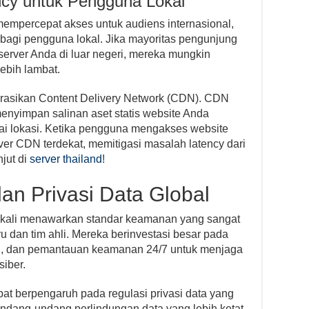
ncy untuk Pengguna Lokal
mempercepat akses untuk audiens internasional,
bagi pengguna lokal. Jika mayoritas pengunjung
erver Anda di luar negeri, mereka mungkin
ebih lambat.
rasikan Content Delivery Network (CDN). CDN
menyimpan salinan aset statis website Anda
gai lokasi. Ketika pengguna mengakses website
rver CDN terdekat, memitigasi masalah latency dari
njut di
server thailand
!
n Privasi Data Global
ingkali menawarkan standar keamanan yang sangat
ru dan tim ahli. Mereka berinvestasi besar pada
ih, dan pemantauan keamanan 24/7 untuk menjaga
iber.
dapat berpengaruh pada regulasi privasi data yang
ndang-undang perlindungan data yang lebih ketat,