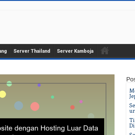
ang
Server Thailand
Server Kamboja
Pos
Me
Je
Se
un
Ti
Di
Se