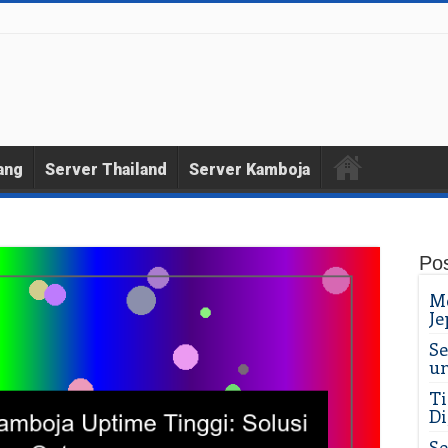
ang
Server Thailand
Server Kamboja
Pos
Me
Je
Se
un
Ti
Di
Se