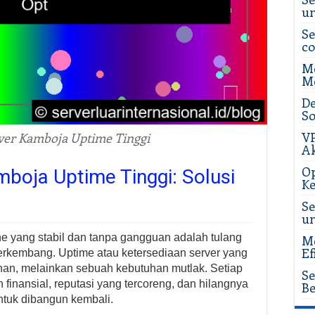
u
Se
c
Me
Me
De
So
VP
ver Kamboja Uptime Tinggi
Ak
Op
boja Uptime Tinggi: Solusi
Ke
Se
u
line yang stabil dan tanpa gangguan adalah tulang
Me
Ef
berkembang. Uptime atau ketersediaan server yang
bahan, melainkan sebuah kebutuhan mutlak. Setiap
Se
n finansial, reputasi yang tercoreng, dan hilangnya
Be
ntuk dibangun kembali.