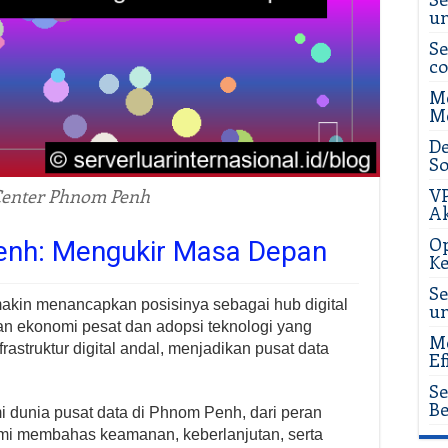
u
Se
c
Me
Me
De
So
VP
Center Phnom Penh
Ak
Op
enh: Mengukir Masa Depan
Ke
Se
akin menancapkan posisinya sebagai hub digital
u
an ekonomi pesat dan adopsi teknologi yang
Me
astruktur digital andal, menjadikan pusat data
Ef
Se
Be
 dunia pusat data di Phnom Penh, dari peran
 Kami membahas keamanan, keberlanjutan, serta