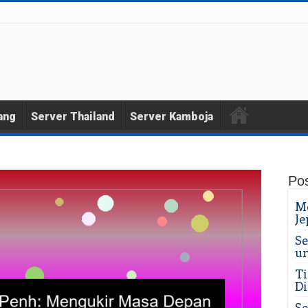
ang
Server Thailand
Server Kamboja
Pos
Me
Je
Se
un
Ti
Di
Se