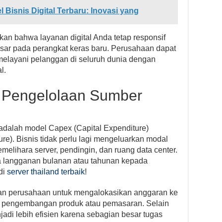
Bisnis Digital Terbaru: Inovasi yang
an bahwa layanan digital Anda tetap responsif
besar pada perangkat keras baru. Perusahaan dapat
melayani pelanggan di seluruh dunia dengan
l.
n Pengelolaan Sumber
d adalah model Capex (Capital Expenditure)
re). Bisnis tidak perlu lagi mengeluarkan modal
elihara server, pendingin, dan ruang data center.
 langganan bulanan atau tahunan kepada
 di
server thailand terbaik
!
an perusahaan untuk mengalokasikan anggaran ke
erti pengembangan produk atau pemasaran. Selain
jadi lebih efisien karena sebagian besar tugas