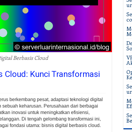
u
Se
c
Me
Me
De
So
VP
igital Berbasis Cloud
Ak
Op
is Cloud: Kunci Transformasi
Ke
Se
u
rus berkembang pesat, adaptasi teknologi digital
Me
Ef
an sebuah keharusan. Perusahaan dari berbagai
kan inovasi untuk meningkatkan efisiensi,
Se
langgan. Di tengah gelombang transformasi ini,
Be
agai fondasi utama: bisnis digital berbasis cloud.