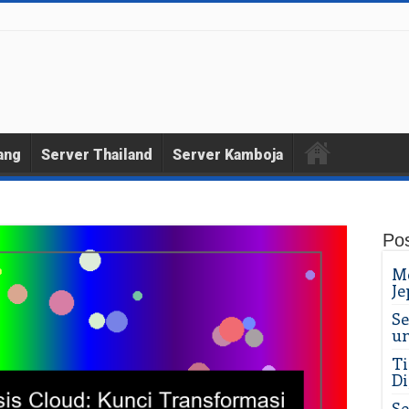
ang
Server Thailand
Server Kamboja
Pos
Me
Je
Se
un
Ti
Di
Se