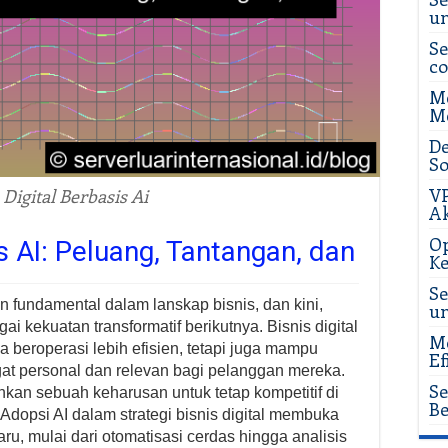
u
Se
c
Me
Me
De
So
VP
 Digital Berbasis Ai
Ak
Op
is AI: Peluang, Tantangan, dan
Ke
Se
 fundamental dalam lanskap bisnis, dan kini,
u
i kekuatan transformatif berikutnya. Bisnis digital
Me
 beroperasi lebih efisien, tetapi juga mampu
Ef
 personal dan relevan bagi pelanggan mereka.
Se
inkan sebuah keharusan untuk tetap kompetitif di
Be
Adopsi AI dalam strategi bisnis digital membuka
u, mulai dari otomatisasi cerdas hingga analisis