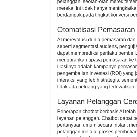
pelanggan, seolah-olah merek terse
mereka. Ini tidak hanya meningkatkan
berdampak pada tingkat konversi p
Otomatisasi Pemasaran 
AI merevolusi dunia pemasaran dan 
seperti segmentasi audiens, penguji
dapat memprediksi perilaku pembeli,
mengarahkan upaya pemasaran ke targ
Hasilnya adalah kampanye pemasaran
pengembalian investasi (ROI) yang j
interaksi yang lebih strategis, seme
tidak ada peluang yang terlewatkan 
Layanan Pelanggan Cer
Penerapan chatbot berbasis AI telah
layanan pelanggan. Chatbot dapat b
pertanyaan umum secara instan, m
pelanggan melalui proses pembelian