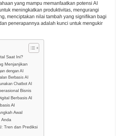
usahaan yang mampu memanfaatkan potensi AI
untuk meningkatkan produktivitas, mengurangi
ng, menciptakan nilai tambah yang signifikan bagi
dan penerapannya adalah kunci untuk mengukir
al Saat Ini?
ang Menjanjikan
gan dengan AI
lan Berbasis AI
unakan Chatbot AI
erasional Bisnis
ital Berbasis AI
basis AI
Langkah Awal
I Anda
I: Tren dan Prediksi