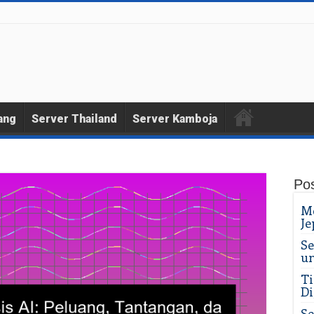
ang
Server Thailand
Server Kamboja
Pos
Me
Je
Se
un
Ti
Di
Se