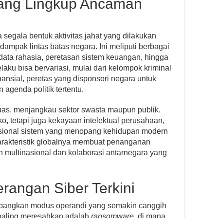
uang Lingkup Ancaman
segala bentuk aktivitas jahat yang dilakukan
ampak lintas batas negara. Ini meliputi berbagai
 data rahasia, peretasan sistem keuangan, hingga
pelaku bisa bervariasi, mulai dari kelompok kriminal
nansial, peretas yang disponsori negara untuk
 agenda politik tertentu.
uas, menjangkau sektor swasta maupun publik.
ko, tetapi juga kekayaan intelektual perusahaan,
erasional sistem yang menopang kehidupan modern
i. Karakteristik globalnya membuat penanganan
multinasional dan kolaborasi antarnegara yang
rangan Siber Terkini
mbangkan modus operandi yang semakin canggih
g paling meresahkan adalah
ransomware
, di mana