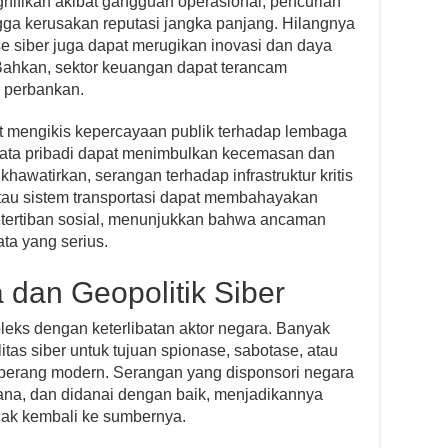
ignifikan akibat gangguan operasional, pencurian
gga kerusakan reputasi jangka panjang. Hilangnya
se siber juga dapat merugikan inovasi dan daya
 Bahkan, sektor keuangan dapat terancam
m perbankan.
at mengikis kepercayaan publik terhadap lembaga
 data pribadi dapat menimbulkan kecemasan dan
khawatirkan, serangan terhadap infrastruktur kritis
k, atau sistem transportasi dapat membahayakan
ertiban sosial, menunjukkan bahwa ancaman
ta yang serius.
 dan Geopolitik Siber
eks dengan keterlibatan aktor negara. Banyak
as siber untuk tujuan spionase, sabotase, atau
i perang modern. Serangan yang disponsori negara
ncana, dan didanai dengan baik, menjadikannya
acak kembali ke sumbernya.