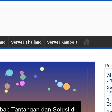
ang
Server Thailand
Server Kamboja
Pos
Me
Je
Se
un
Ti
Di
Se