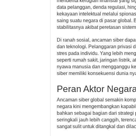
menderita kerugian finansial yang s
data pelanggan, denda regulasi, hin
kekayaan intelektual melalui spiona
saing suatu negara di pasar global.
stabilitasnya akibat peretasan siste
Di ranah sosial, ancaman siber dap
dan teknologi. Pelanggaran privasi
stres pada individu. Yang lebih meng
seperti rumah sakit, jaringan listri
nyawa manusia dan mengganggu ket
siber memiliki konsekuensi dunia nya
Peran Aktor Negara
Ancaman siber global semakin kompl
negara kini mengembangkan kapabilit
bahkan sebagai bagian dari strateg
seringkali jauh lebih canggih, tere
sangat sulit untuk ditangkal dan dil