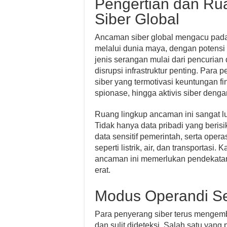
Pengertian dan R
Siber Global
Ancaman siber global mengacu pada 
melalui dunia maya, dengan potensi d
jenis serangan mulai dari pencurian
disrupsi infrastruktur penting. Para 
siber yang termotivasi keuntungan fi
spionase, hingga aktivis siber dengan
Ruang lingkup ancaman ini sangat l
Tidak hanya data pribadi yang berisi
data sensitif pemerintah, serta op
seperti listrik, air, dan transportas
ancaman ini memerlukan pendekatan 
erat.
Modus Operandi Se
Para penyerang siber terus menge
dan sulit dideteksi. Salah satu yan