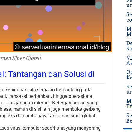
u
Se
c
Me
Me
De
So
VP
man Siber Global
Ak
Op
: Tantangan dan Solusi di
Ke
Se
 ini, kehidupan kita semakin bergantung pada
u
badi, transaksi perbankan, hingga operasional
Me
n di atas jaringan internet. Ketergantungan yang
Ef
iasa, namun di sisi lain juga membuka gerbang
Se
mpleks dan berbahaya: ancaman siber global.
Be
kasus virus komputer sederhana yang menyerang